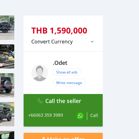
THB
1,590,000
Convert Currency
.Odet
Show all ads
Write message
Call the seller
+66063 359 3989
Call