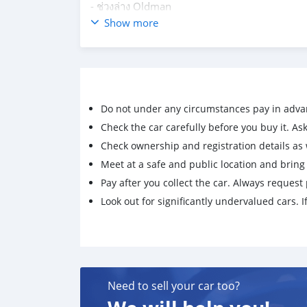
- ช่วงล่าง Oldman
- เครื่องเกียร์ช่วงล่าง เก็บงานเรียบร้อย
Show more
- ABS Module เปลี่ยนแล้ว
- รถสภาพพร้อมใช้ที่สุด
🚩ราคาพิเศษเพียง 2,590,000 บาทเท่านั้น‼️‼️
🎭ไม่รวมทะเบียนใส่เพื่อโฆษณาขายเท่านั้น
(เงื่อนไขการจัดไฟแนนท์ ทั้ง ยอดจัด และ ดอกเบี้ย ข
Do not under any circumstances pay in adva
เปลี่ยนแปลงได้เป็น case by case)***
Call Odets
Check the car carefully before you buy it. Ask 
📲 : 063-3593989
Check ownership and registration details as w
👉 https://line.me/ti/p/vtT1oDSMv8
Meet at a safe and public location and brin
✔️Facebook: https://www.facebook.com/sirip
Pay after you collect the car. Always request 
🆔 : odets
Look out for significantly undervalued cars. If
#จบที่เราเบาที่สุด #มือสองซิ่งถูกกฏหมายเท่านั้น
รถใหม่ รถมือสอง จะฝากขาย หรือต่อประกันภัยรถ 
เราไม่ได้ขายเฉพาะรถ แต่เราขายความเชื่อมั่นควา
รถทุกคันคือรถของเราเองเลยค่ะ
#รับซื้
Need to sell your car too?