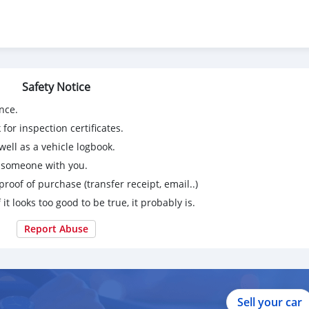
Safety Notice
ึ้นอยู่กับเครดิตผู้กู้และทางบริษัทไฟแนนซ์จะเป็นผู้อนุมัติยอด ซึ่งอาจ
nce.
for inspection certificates.
ell as a vehicle logbook.
g someone with you.
hah
proof of purchase (transfer receipt, email..)
 it looks too good to be true, it probably is.
 #odets #คิดจะซื้อรถดีมีคุณภาพซื้อกับOdets #ช้อปให้สุดมาหยุดที่เรา จ
พ.ร.บ. ฝากจัดไฟแนนซ์ คิดถึงโอค่ะ🙏🙏
Report Abuse
มรับผิดชอบ และบริการหลังการขายที่มีให้อย่างมือคะอาชีพ เพราะเราคิ
Sell your car