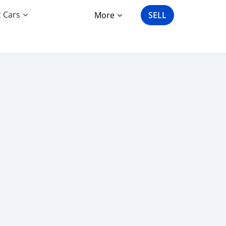
c Cars
More
SELL