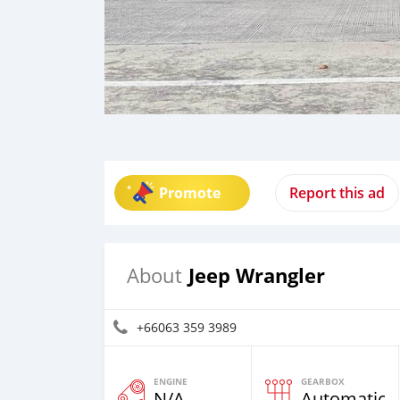
Promote
Report this ad
Jeep Wrangler
About
+66063 359 3989
ENGINE
GEARBOX
N/A
Automatic