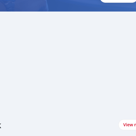
k
View 