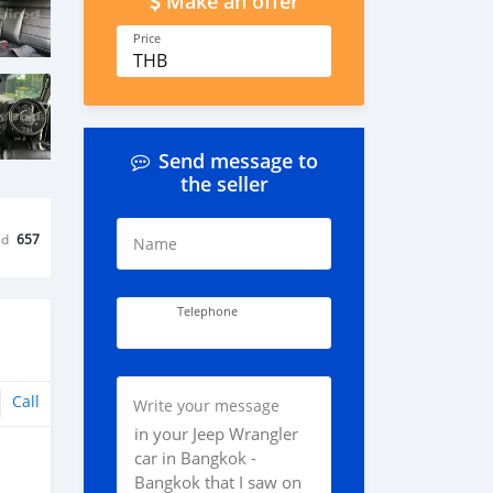
Make an offer
Price
THB
Send message to
the seller
ed
657
Name
Telephone
Call
Write your message