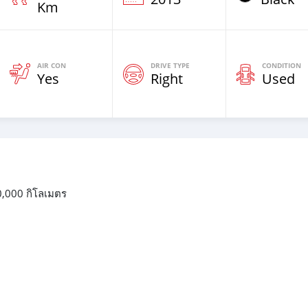
Km
AIR CON
DRIVE TYPE
CONDITION
Yes
Right
Used
0,000 กิโลเมตร