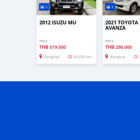
5
5
2012 ISUZU MU
2021 TOYOTA
AVANZA
PRICE
PRICE
THB
THB
519,000
290,000
Bangkok
80,000 km
Bangkok