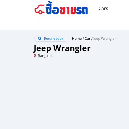
Cars
Return back
Home
/
Car
/
Jeep Wrangler
Jeep Wrangler
Bangkok