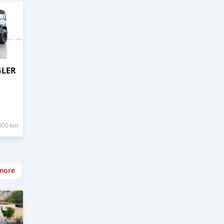
GLER
000 km
more