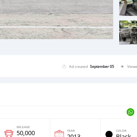
Ad created
September 05
View
MILEAGE
YEAR
COLOR
50,000
2013
Black