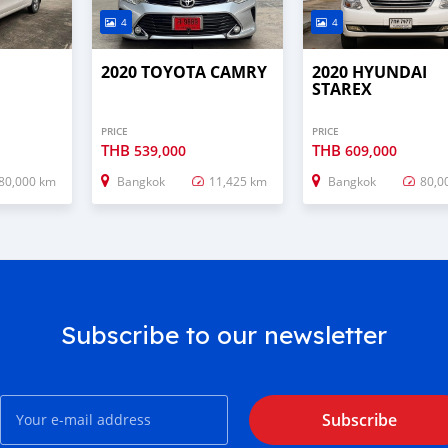
4
4
2020 TOYOTA CAMRY
2020 HYUNDAI
STAREX
PRICE
PRICE
THB
THB
539,000
609,000
80,000 km
Bangkok
11,425 km
Bangkok
80,0
Subscribe to our newsletter
Subscribe