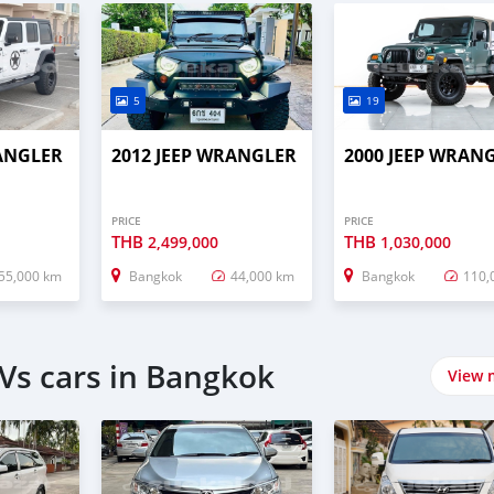
5
19
RANGLER
2012 JEEP WRANGLER
2000 JEEP WRAN
PRICE
PRICE
THB
THB
2,499,000
1,030,000
55,000 km
Bangkok
44,000 km
Bangkok
110,
Vs cars in Bangkok
View 