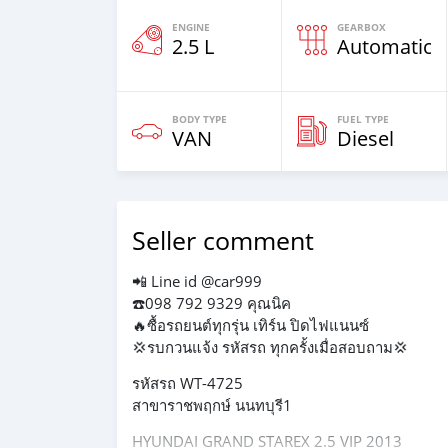
ENGINE
GEARBOX
2.5 L
Automatic
BODY TYPE
FUEL TYPE
VAN
Diesel
Seller comment
📲 Line id @car999
☎️098 792 9329 คุณนิค
🔥ซื้อรถยนต์ทุกรุ่น เทิร์น ปิดไฟแนนซ์
💢รบกวนแจ้ง รหัสรถ ทุกครั้งเมื่อสอบถาม💢
รหัสรถ WT-4725
สาขาราชพฤกษ์ นนทบุรี1
HYUNDAI GRAND STAREX 2.5 VIP 2013