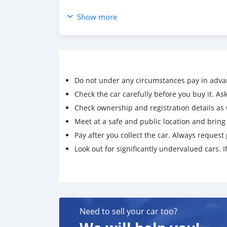
✅️✅ รๅคา 598,000 THB
Show more
⭕️⭕️ ผ่อน 12,xxx / 72 งวด
โฉม ปี10-18 สีดำ เกียร์ออโต้ เครื่องยนต์ดีเซล 2.
ไมล์แท้ 130,517 km. คู่มือบุ๊คเซอร์วิสครบ
เบาะหนังสีเบจ จอหลังVIP กล้องถอยหลัง
ช่วงล่างดีเยี่ยม แอร์หนาวๆ เบาะVIP
Do not under any circumstances pay in adva
กระจกไฟฟ้า เซ็นเซอร์กะระยะ
Check the car carefully before you buy it. Ask 
รับประกันตัวถังเดิม 100%
Check ownership and registration details as w
🔝มีบัตรเครดิตเปิดใช้มาแล้ว1ปีรับรถภายใน 1 ชม
Meet at a safe and public location and brin
🔝เครดิตดีฟรีดาวน์ทุกอาชีพ
Pay after you collect the car. Always request 
🔝เกษตร/ฟรีแลนซ์/ส่งของ/อาชีพอื่นๆ
Look out for significantly undervalued cars. If
🔝มีสลิปมีประกันสังคมซื้อคนเดียวได้เลย
🔝เครดิตดีออกรถ0บาททุกกรณี
📣 ซื้อสดไม่มีบวก vat 7%
📣 จัดส่งรถถึงหน้าบ้าน ด้วยรถสไลด์
📣 บริการเซ็นไฟแนนซ์ถึงบ้าน
Need to sell your car too?
📣 รับประกันไมล์แท้ระบุในสัญญา
🚫**รับเทิร์น/ซื้อ รถเก่าทุกชนิด ราคาสูง**🚫