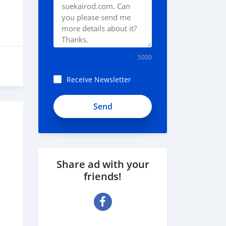
5000
Receive Newsletter
iHLzHszcCUyp8_8KQh7D
Share ad with your
friends!