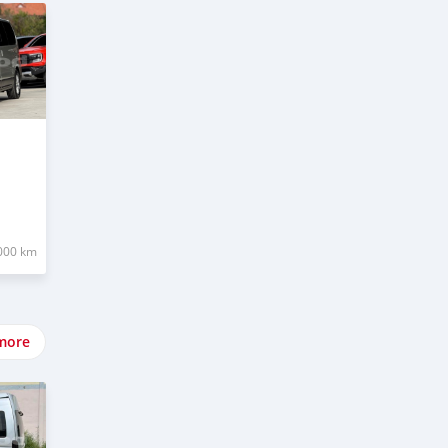
000 km
more