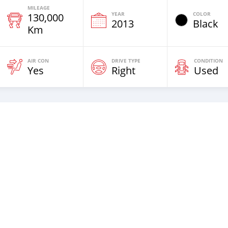
MILEAGE
YEAR
COLOR
130,000
2013
Black
Km
AIR CON
DRIVE TYPE
CONDITION
Yes
Right
Used