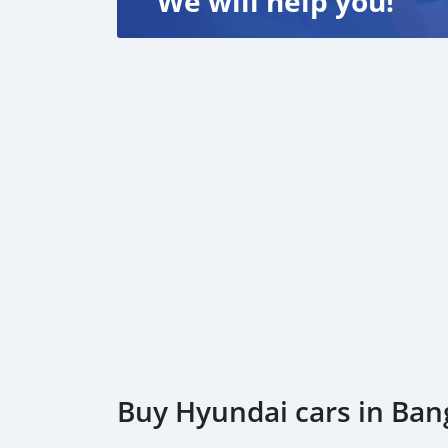
We will help you!
🚫รับจัดไฟแนนซ์/รีไฟแนนซ์🚫
#ฮุนไดเอชวัน #grandstarex #รถครอบครัว #รถ
Buy Hyundai cars in Ba