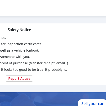
5
Safety Notice
nce.
for inspection certificates.
ell as a vehicle logbook.
.
g someone with you.
proof of purchase (transfer receipt, email..)
 it looks too good to be true, it probably is.
Report Abuse
Sell your car