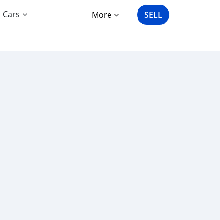
c Cars
More
SELL