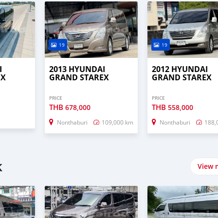
19
19
I
2013 HYUNDAI
2012 HYUNDAI
EX
GRAND STAREX
GRAND STAREX
PRICE
PRICE
THB
THB
678,000
558,000
Nonthaburi
109,000 km
Nonthaburi
188,
k
View 