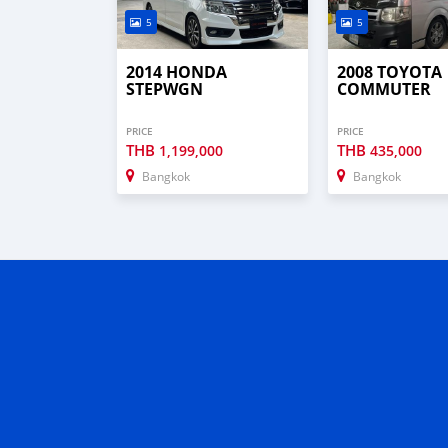
5
5
2014 HONDA
2008 TOYOTA
STEPWGN
COMMUTER
PRICE
PRICE
THB
THB
1,199,000
435,000
Bangkok
Bangkok