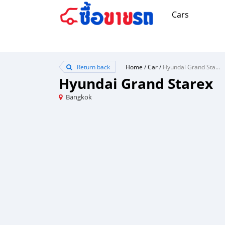
Cars
Return back
Home
/
Car
/
Hyundai Grand Starex
Hyundai Grand Starex
Bangkok