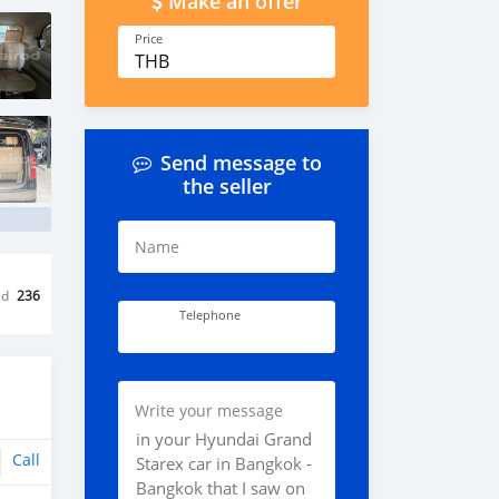
Make an offer
Price
THB
Send message to
the seller
Name
ed
236
Telephone
Write your message
Call