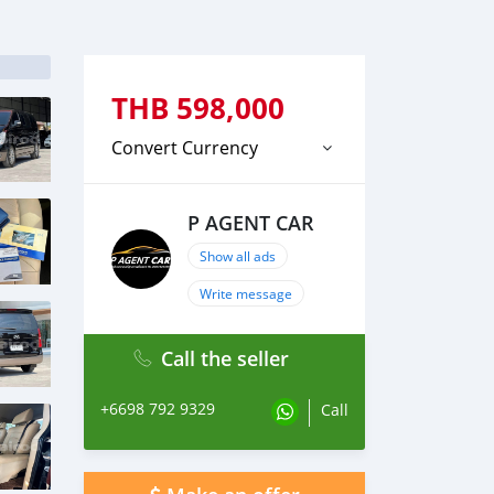
THB
598,000
Convert Currency
P AGENT CAR
Show all ads
Write message
Call the seller
+6698 792 9329
Call