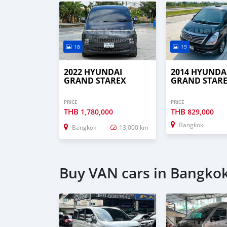
18
19
2022 HYUNDAI
2014 HYUNDA
GRAND STAREX
GRAND STAR
PRICE
PRICE
THB
THB
1,780,000
829,000
Bangkok
Bangkok
13,000 km
Buy VAN cars in Bangko