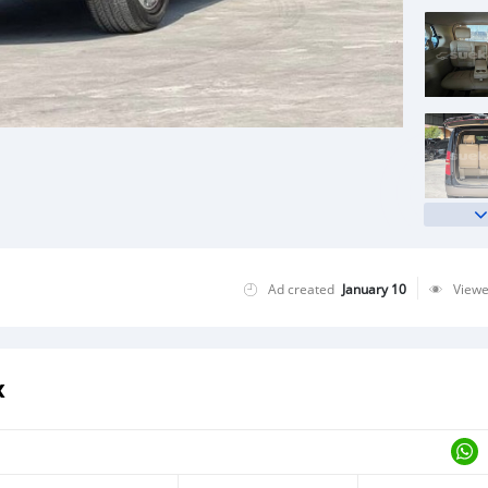
Ad created
January 10
View
x