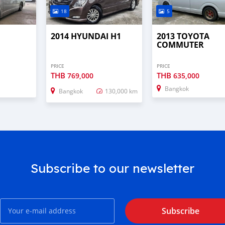
18
5
2014 HYUNDAI H1
2013 TOYOTA
COMMUTER
PRICE
PRICE
THB
THB
769,000
635,000
Bangkok
Bangkok
130,000 km
Subscribe to our newsletter
Subscribe