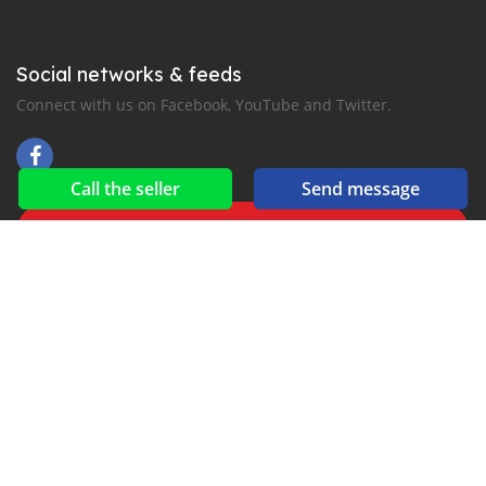
Social networks & feeds
Connect with us on Facebook, YouTube and Twitter.
Call the seller
Send message
New car notification
for E-Mail or SMS alerts
2016-2026 All right reserved. suekairod.com is part of
, the leading automotive classifieds platforms in
Middle East and Asia