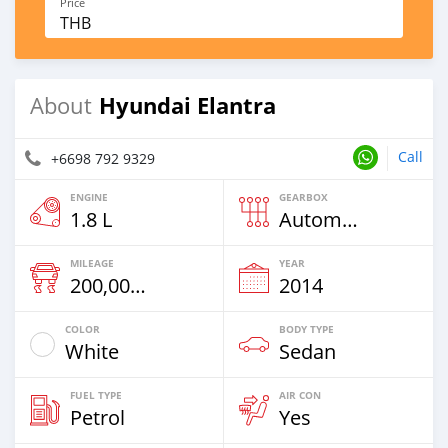
Price
THB
Hyundai Elantra
About
Call
+6698 792 9329
ENGINE
GEARBOX
1.8 L
Automatic
MILEAGE
YEAR
200,000 Km
2014
COLOR
BODY TYPE
White
Sedan
FUEL TYPE
AIR CON
Petrol
Yes