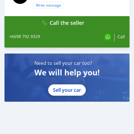
Write message
Call the seller
+6698 792 9329
Call
Need to sell your car too?
We will help you!
Sell your car