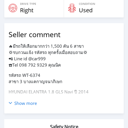
DRIVE TYPE
CONDITION
Right
Used
Seller comment
🔥มีรถให้เลือกมากกว่า 1,500 คัน 6 สาขา
💢รบกวนแจ้ง รหัสรถ ทุกครั้งเมื่อสอบถาม💢
📲 Line id @car999
☎️Tel 098 792 9329 คุณนิค
รหัสรถ WT-6374
สาขา 3 บางแคกาญจนาภิเษก
HYUNDAI ELANTRA 1.8 GLS Navi ปี 2014
✅✅ Sๅคๅ 298,000 บาท
Show more
⭕️⭕️ ผ่อน 6,xxx / 72 งวด
- โฉม (4D) สีขาว ตัวท็อป เกียร์ออโต้
- เครื่องยนต์เบนซิน ไม่เคยติดแก็ส
Safety Notice