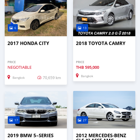
6
13
2017 HONDA CITY
2018 TOYOTA CAMRY
PRICE
PRICE
NEGOTIABLE
THB
595,000
Bangkok
70,659 km
Bangkok
17
27
2019 BMW 5–SERIES
2012 MERCEDES-BENZ