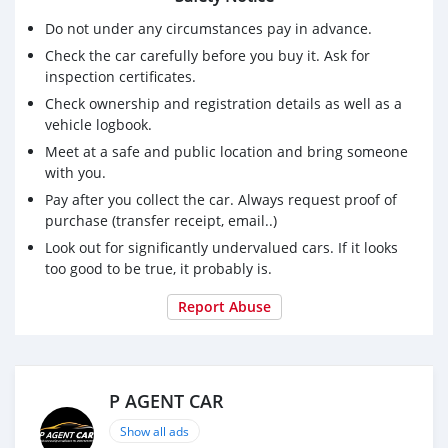
- ไมล์ 229,xxx km
Do not under any circumstances pay in advance.
- ปุ่มสตาร์ท
- กุญแจkeyless เบาะหนังแท้ปรับไฟฟ้าคนขับ
Check the car carefully before you buy it. Ask for
- จอDVD, NAVI, กล้องถอย, บลูทูธ
inspection certificates.
- พวงมาลัยมัลติฟังก์ชั่น​ ครูซ​คอนโทรล
Check ownership and registration details as well as a
- AIRBAG, ABS, มองข้างปรับ/พับไฟฟ้า
vehicle logbook.
- รับประกันตัวถังเดิมๆ 100%
Meet at a safe and public location and bring someone
with you.
🔝มีบัตรเครดิตเปิดใช้มาแล้ว1ปีรับรถภายใน 1 ชม.
Pay after you collect the car. Always request proof of
🔝เครดิตดีฟรีดาวน์ทุกอาชีพ
purchase (transfer receipt, email..)
🔝เกษตร/ฟรีแลนซ์/ส่งของ/อาชีพอื่นๆ
🔝มีสลิปมีประกันสังคมซื้อคนเดียวได้เลย
Look out for significantly undervalued cars. If it looks
too good to be true, it probably is.
📣 ซื้อสดไม่มีบวก vat 7%
📣 จัดส่งรถถึงหน้าบ้าน ด้วยรถสไลด์
Report Abuse
📣 บริการเซ็นไฟแนนซ์ถึงบ้าน
📣 รับประกันไมล์แท้ระบุในสัญญา
🚫**รับเทิร์น/ซื้อ รถเก่าทุกชนิด ราคาสูง**🚫
🚫รับจัดไฟแนนซ์/รีไฟแนนซ์🚫
P AGENT CAR
#ELANTA #รถเก๋ง #รถมือสอง #ฮุนได #เอลันทรา
Show all ads