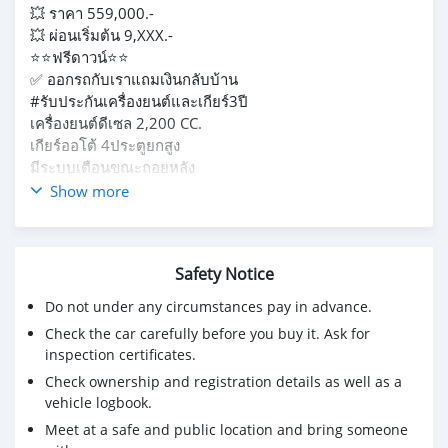
💥 ราคา 559,000.-
💥 ผ่อนเริ่มต้น 9,XXX.-
⭐️⭐️ฟรีดาวน์⭐️⭐️
✅ ออกรถกับเราแถมเงินกลับบ้าน
#รับประกันเครื่องยนต์และเกียร์3ปี
เครื่องยนต์ดีเซล 2,200 CC.
เกียร์ออโต้ 4ประตูยกสูง
มีระบบเตือนขณะถอยหลัง
ชุดแต่ง แต่งจัดเต็มรอบคัน
Show more
ล้อแม็กแต่ง
*เงื่อนไขเป็นไปตามที่บริษัทกำหนด
--------------------------
Safety Notice
✅ พวงมาลัยมัลติฟังก์ชั่น
✅ ไฟหน้า PROJECTOR LENS แบบฮาโลเจน
Do not under any circumstances pay in advance.
✅ สัญญาณกะระยะช่วยจอด ด้านหลัง
Check the car carefully before you buy it. Ask for
✅ ระบบความบันเทิง FM/AM/เชื่อมต่อบลูทูธ
inspection certificates.
✅ กระจกมองข้าง ปรับและพับ ด้วยไฟฟ้า
Check ownership and registration details as well as a
✅ ระบบควบคุมความเร็วอัตโนมัติ CRUISE CONTROL
vehicle logbook.
✅ บุ๊คเซอร์วิสครบ
Meet at a safe and public location and bring someone
✅ กันชนหลังโครเมียม