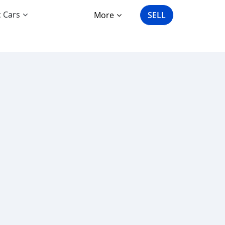
c Cars
More
SELL