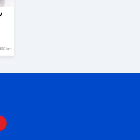
V
000 km