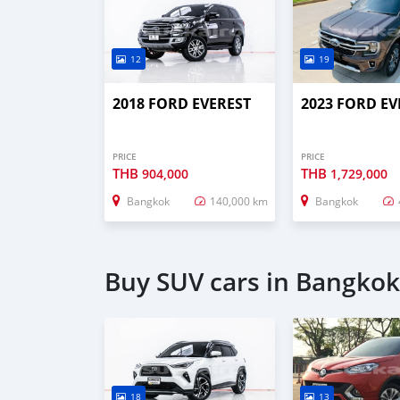
12
19
2018 FORD EVEREST
2023 FORD EV
PRICE
PRICE
THB
THB
904,000
1,729,000
Bangkok
140,000 km
Bangkok
Buy SUV cars in Bangkok
18
13