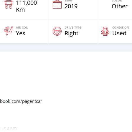
YEAR
COLOR
111,000
2019
Other
Km
AIR CON
DRIVE TYPE
CONDITION
Yes
Right
Used
acebook.com/pagentcar
LUS 4WD