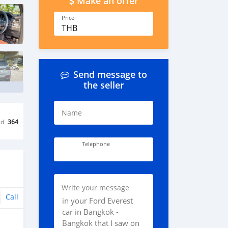
Make an offer
Price
THB
Send message to
the seller
Name
ed
364
Telephone
Write your message
Call