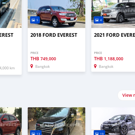
5
4
EREST
2018 FORD EVEREST
2021 FORD EVER
PRICE
PRICE
THB
THB
749,000
1,188,000
Bangkok
Bangkok
4,000 km
View 
13
19