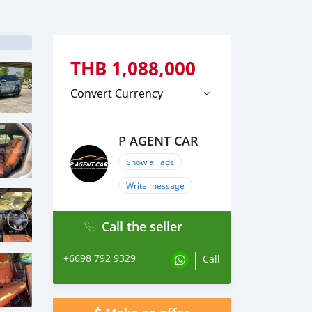
THB
1,088,000
Convert Currency
P AGENT CAR
Show all ads
Write message
Call the seller
+6698 792 9329
Call