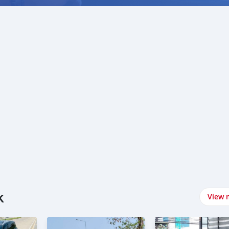
k
View 