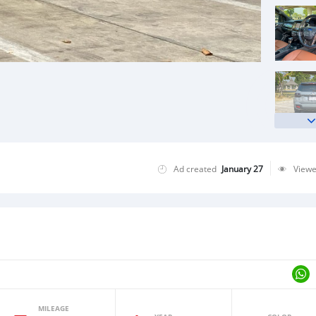
Ad created
January 27
View
MILEAGE