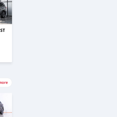
EST
more