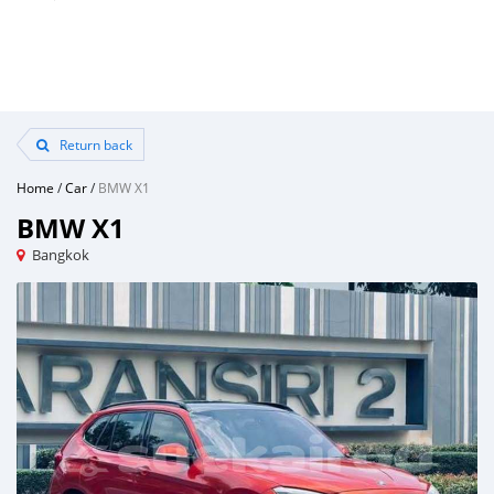
Return back
Home
/
Car
/
BMW X1
BMW X1
Bangkok