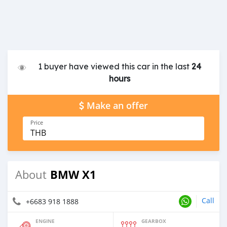
1 buyer have viewed this car in the last
24
hours
Make an offer
Price
THB
BMW X1
About
Call
+6683 918 1888
ENGINE
GEARBOX