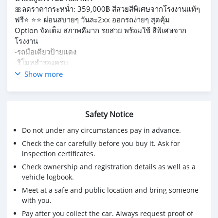
🎀ลดราคากระหน่ำ: 359,000฿ สีสวยสีพิเศษจากโรงงานแท้ๆ
ฟรี⭐️ ⭐️⭐️ ผ่อนสบายๆ วันละ2xx ออกรถง่ายๆ สุดคุ้ม
Option จัดเต็ม สภาพดีมาก รถสวย พร้อมใช้ สีพิเศษจาก
โรงงาน
-รถมือเดียวป้ายแดง
-รีโมทสำรองครบ
-รถสีเดิมทั้งคัน
Show more
-เข้าศูนย์Book service ครบ
🎀 ราคาเพียง: 359,000฿ เท่านั้น🎀
📍ไฟแนนท์ฟรีดาวน์ 0บาท
Safety Notice
📍ผ่อนนาน 60ด.
📍ค่างวด: 8,323x60ด.
Do not under any circumstances pay in advance.
📍เอกสารครบรู้ผลภายในวัน
Check the car carefully before you buy it. Ask for
📍ไม่สะดวกมาชมเปิดกล้อง VDO Call ดูรถได้
inspection certificates.
📍มีบริการจัดส่งขึ้นสไลด์ทั่วประเทศ
Check ownership and registration details as well as a
ดูรถและทดลองขับได้ที่ อินฟินิตี้ คาร์ ดซ็นเตอร์ ปากเกร็ด
vehicle logbook.
นนทบุรี 🚗🚗🚘🚘
Meet at a safe and public location and bring someone
🆔Line: 0839181888
with you.
Pay after you collect the car. Always request proof of