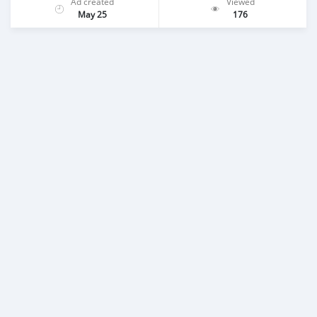
Ad created
Viewed
May 25
176