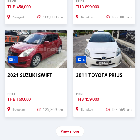
PRICE
PRICE
THB
458,000
THB
899,000
168,000 km
168,000 km
Bangkok
Bangkok
6
4
2021 SUZUKI SWIFT
2011 TOYOTA PRIUS
PRICE
PRICE
THB
169,000
THB
159,000
125,369 km
123,569 km
Buogkan
Bangkok
View more