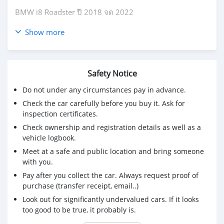
BMW i8 Roadster ปี 2018 จด 2022
Price 7,190,000 บาท
Show more
- 1 ในตองอู สวยสุด วิ่งน้อยสุด ยังเหลืออยู่ในไทย 🇹🇭
- รถเจ้าของเดียว ออกศูนย์ไทย วารันตีเหลือ
- เลขไมล์ 17,000 km
Safety Notice
- BSI exp 03/2026 (5yrs/100,000km)
Do not under any circumstances pay in advance.
- Warranty exp 03/2026 (5yrs/200,000km)
Check the car carefully before you buy it. Ask for
** Specification**
inspection certificates.
Check ownership and registration details as well as a
- รถศูนย์ BMW Thailand Warranty เริ่ม 03/2021
vehicle logbook.
- Service ศูนย์ทุกระยะ
- เครื่องยนต์เบนซิน TwinPower Turbo 3 สูบ 1.5L 1,499cc
Meet at a safe and public location and bring someone
ทำงานร่วมกับมอเตอร์ไฟฟ้า ให้กำลังรวม 374hp/570nm ขับ
with you.
เคลื่อนล้อหลัง
Pay after you collect the car. Always request proof of
- เกียร์ Steptronic 6 speeds
purchase (transfer receipt, email..)
- ความจุ Battery Lithium-ion 11.6 kWh / Cell Capacity 34
Look out for significantly undervalued cars. If it looks
Ah
too good to be true, it probably is.
- วิ่งไฟฟ้าล้วนได้ 55 km