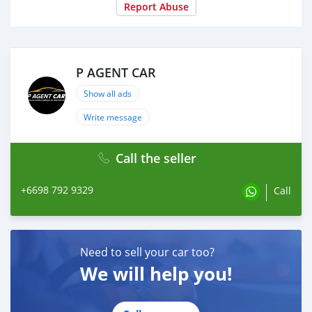
- โหมดการขับขี่ Eco Pro / Comfort
Report Abuse
- Cruise Control
- ABS / EBD / BA
- DSC / DTC / CBC
- Driving Assistant
P AGENT CAR
- พวงมาลัย Multi-Function
Show all ads
- ไฟหน้า Laser Light
- หลังคาไฟฟ้า Soft Top Roof ใช้เวลาเปิด / ปิด 15 วินาที
Write message
- เบาะคู่หน้าไฟฟ้าพร้อม Memory Package
- ภายใน Dry Carbon
Call the seller
- แอร์ Dual Climate Control
- HUD - Head-Up Display
- เครื่องเสียง Harman Kardon
+6698 792 9329
Call
- Apple Carplay
- Comfort Access
- กล้องหลัง / Park Sensor
Need to sell your car too?
#BMW #i8 #Roadster #บีเอ็มดับเบิ้ลยูไอ8
We will help you!