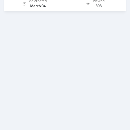
Ad created
Viewed
March 04
398