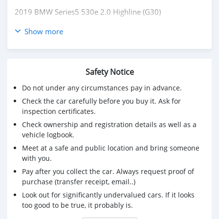
2019 BMW Series5 530e 2.0 Highline (G30)
Price 1,599,000 บาท
Show more
ผ่อน 3x,xxx 72 งวด
- ปี 2019
- รถบ้านผู้หญิงใช้เจ้าของเดียว
Safety Notice
- เบาะภายในใหม่สะอาด ใหม่กริ๊บทุกจุด
Do not under any circumstances pay in advance.
- Book + กุญแจสำรองครบ
- กู้ได้เต็มไม่ต้องดาวน์
Check the car carefully before you buy it. Ask for
- เครื่องยนต์เบนซิน + ไฟฟ้า
inspection certificates.
- เกียร์ออโต้ 8AT (Steptronic Sport)
Check ownership and registration details as well as a
- เลขไมล์ 92,xxx km
vehicle logbook.
- อัตราสิ้นเปลือง (Eco Sticker) 55.6 กิโลเมตร/ลิตร
Meet at a safe and public location and bring someone
with you.
💥Repair Inclusive 5 year : ถึง 30 ม.ค. 67 / 200,000 km.
Pay after you collect the car. Always request proof of
💥Service Inclusive 5 year : ถึง 30 ม.ค. 67 / 100,000 km.
purchase (transfer receipt, email..)
การชาร์จไฟบ้านทำได้ 2 วิธี คือ
Look out for significantly undervalued cars. If it looks
too good to be true, it probably is.
- ชาร์จไฟแบบเสียบปลั๊กปกติทั่วไป สามารถชาร์จได้เต็มจาก
0% ภายใน 3 ชั่วโมง 15 นาที