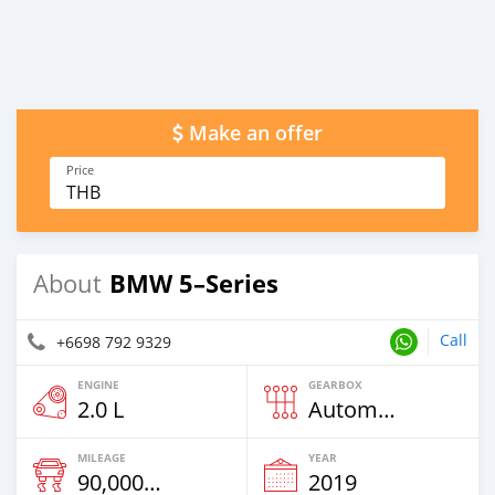
Make an offer
Price
THB
BMW 5–Series
About
Call
+6698 792 9329
ENGINE
GEARBOX
2.0 L
Automatic
MILEAGE
YEAR
90,000 Km
2019