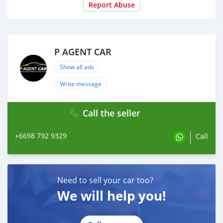
Report Abuse
- BMW i Wallbox (กำลังชาร์จ 3.7 kWh) ชาร์จได้เต็มจาก
0% ภายใน 2 ชั่วโมง 15 นาที ซึ่งสามารถซื้อไปติดตั้งที่บ้านได้
หรือ มีบริการตามจุดต่างๆ เช่น ห้างสรรพสินค้า
P AGENT CAR
#BMW #Series5 #530e #รถเก๋ง #รถยนต์มือสอง
Show all ads
Write message
Call the seller
+6698 792 9329
Call
Need to sell your car too?
We will help you!