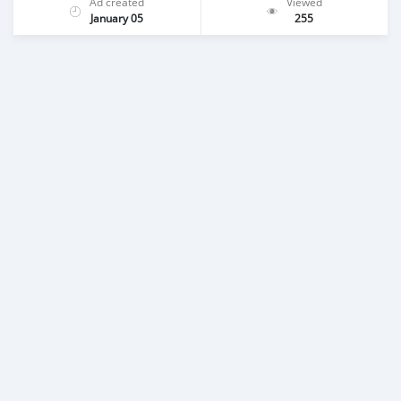
Ad created
Viewed
January 05
255