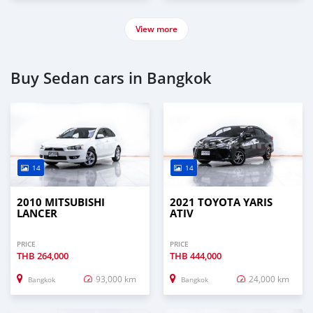
View more
Buy Sedan cars in Bangkok
14
14
2010 MITSUBISHI
2021 TOYOTA YARIS
LANCER
ATIV
PRICE
PRICE
THB
264,000
THB
444,000
93,000 km
24,000 km
Bangkok
Bangkok