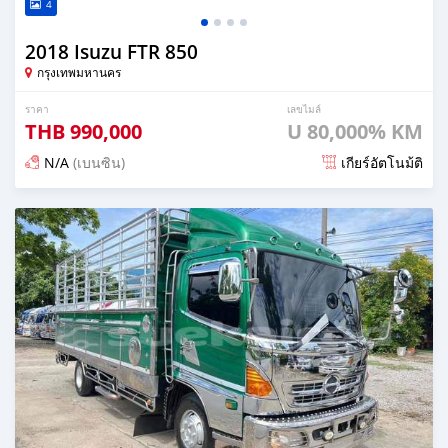
4
2018 Isuzu FTR 850
กรุงเทพมหานคร
ราคา
เลขไมล์
THB
990,000
U 80,000% KM
N/A
(เบนซิน)
เกียร์อัตโนม้ติ
โพสต์เมื่อ %{เวลา} ที่ผ่านมา