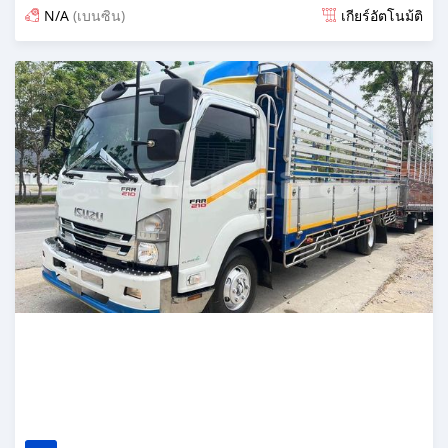
N/A
(เบนซิน)
เกียร์อัตโนม้ติ
โพสต์เมื่อ %{เวลา} ที่ผ่านมา