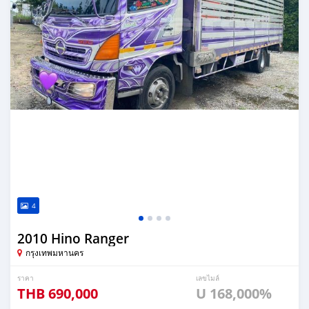
4
2010 Hino Ranger
กรุงเทพมหานคร
ราคา
เลขไมล์
THB
690,000
U 168,000%