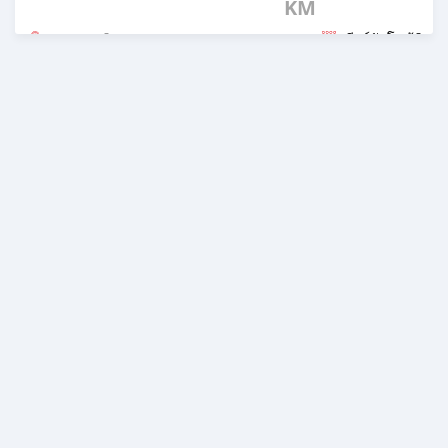
KM
N/A
(เบนซิน)
เกียร์อัตโนม้ติ
โพสต์เมื่อ %{เวลา} ที่ผ่านมา