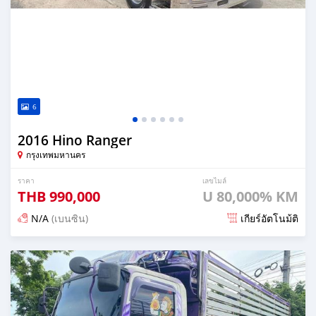
6
2016 Hino Ranger
กรุงเทพมหานคร
ราคา
เลขไมล์
THB
990,000
U 80,000% KM
N/A
(เบนซิน)
เกียร์อัตโนม้ติ
โพสต์เมื่อ %{เวลา} ที่ผ่านมา