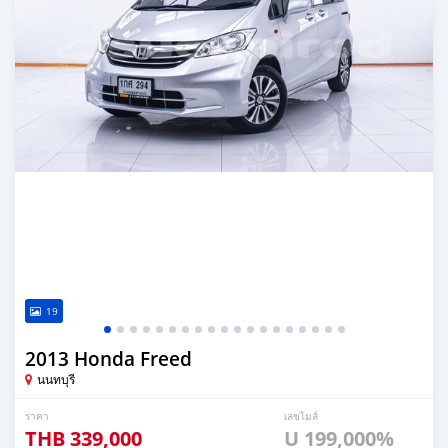
19
2013 Honda Freed
นนทบุรี
ราคา
เลขไมล์
THB
339,000
U 199,000%