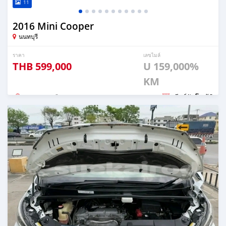
11
2016 Mini Cooper
นนทบุรี
ราคา
เลขไมล์
THB
599,000
U 159,000%
KM
1.6 L
(เบนซิน)
เกียร์อัตโนม้ติ
โพสต์เมื่อ %{เวลา} ที่ผ่านมา