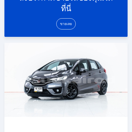
ที่นี่
ขายเลย