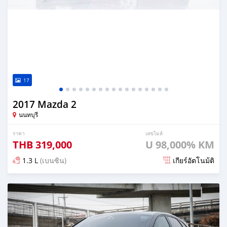
17
2017 Mazda 2
นนทบุรี
ราคา
เลขไมล์
THB
319,000
U 98,000% KM
1.3 L
(เบนซิน)
เกียร์อัตโนม้ติ
โพสต์เมื่อ %{เวลา} ที่ผ่านมา