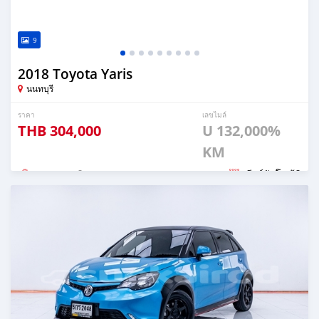
9
2018 Toyota Yaris
นนทบุรี
ราคา
เลขไมล์
THB
304,000
U 132,000%
KM
1.2 L
(เบนซิน)
เกียร์อัตโนม้ติ
โพสต์เมื่อ %{เวลา} ที่ผ่านมา