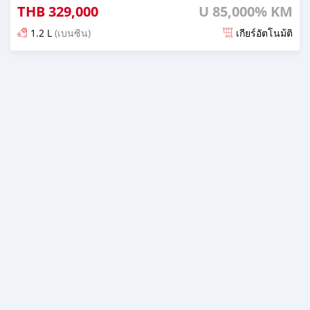
THB
329,000
U 85,000% KM
1.2 L
(เบนซิน)
เกียร์อัตโนม้ติ
โพสต์เมื่อ %{เวลา} ที่ผ่านมา