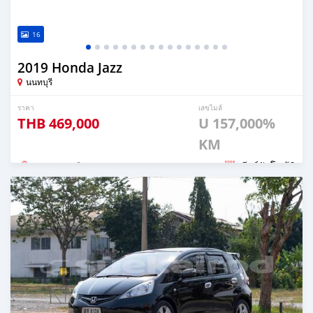
16
2019 Honda Jazz
นนทบุรี
ราคา
เลขไมล์
THB
469,000
U 157,000%
KM
1.5 L
(เบนซิน)
เกียร์อัตโนม้ติ
โพสต์เมื่อ %{เวลา} ที่ผ่านมา