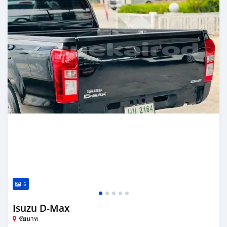
5
Isuzu D-Max
ชัยนาท