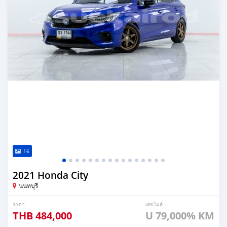
16
2021 Honda City
นนทบุรี
ราคา
เลขไมล์
THB
484,000
U 79,000% KM