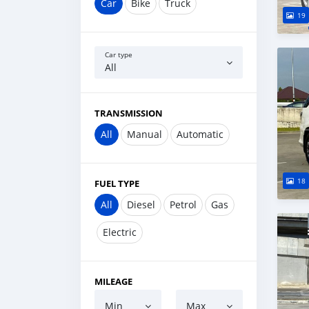
Car
Bike
Truck
19
Car type
All
TRANSMISSION
All
Manual
Automatic
18
FUEL TYPE
All
Diesel
Petrol
Gas
Electric
MILEAGE
Min
Max