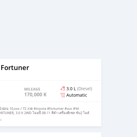
 Fortuner
3.0 L
(Diesel)
MILEAGE
170,000 KM
Automatic
 ผ่อน 10,xxx / 72 งวด #toyota #forturner #suv #รถ
UNER, 3.0 V 2WD โฉมปี 08-11 สีดำ เครื่องดีเซล ขับ2 ไมล์
ยุทัชสกรีนแอนดรอย,บลูทูธ,youtube พวงมาลัยมัลติฟังชั่น/ครูซ
go
้าคนขับ จอเพาน แอร์ออโต้ ภายในสวย เครื่องเกียร์ ช่วงล่างดี