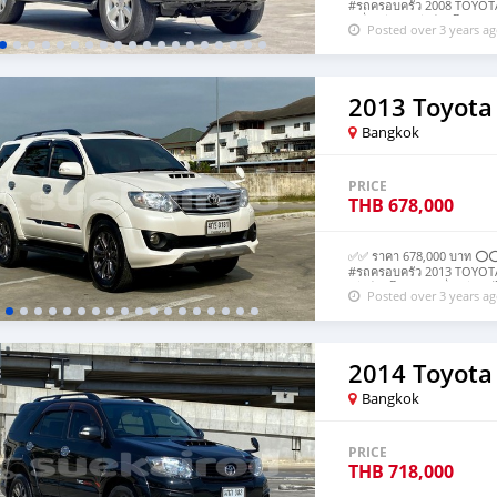
#รถครอบครัว 2008 TOYOTA 
เครื่องดีเซล เกียร์ออโต้ขับ
Posted over 3 years a
188,xxx km. เบาะหนังปรับไฟ
รถสวยสภาพดีพร้อมใช้งานได้
2013 Toyota
Bangkok
PRICE
THB
678,000
✅✅ ราคา 678,000 บาท ⭕️⭕️
#รถครอบครัว 2013 TOYOTA
เกียร์ออโต้ขับ4 เครื่องดีเ
Posted over 3 years a
เบาะหนังปรับไฟฟ้า ภายในดำ
7%
2014 Toyota
Bangkok
PRICE
THB
718,000