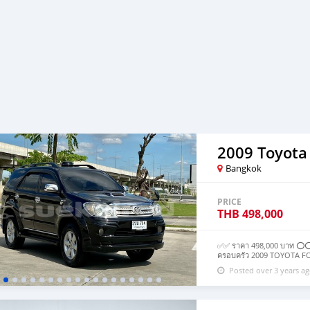
2009 Toyota
Bangkok
PRICE
THB
498,000
✅✅ ราคา 498,000 บาท ⭕️⭕️
ครอบครัว 2009 TOYOTA FORT
17x,xxx km AIRBAG/ABS วิท
Posted over 3 years a
คอนโทรล เบาะหนังแท้ปรับไฟฟ
เยี่ยม - ซื้อสดไม่บวกvat 7%