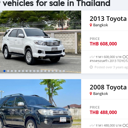
 vehicles for sale in Thailand
2013 Toyota
Bangkok
PRICE
THB
608,000
✅✅ ราคา 608,000 บาท ⭕️⭕️
#รถครอบครัว 2013 TOYOTA F
ดีเซล ไมล์188,xxx km. Air
Posted over 3 years a
ฟังก์ชั่น แอร์เย็นฉ่ำ เครื่อ
บวกvat 7%
2008 Toyota
Bangkok
PRICE
THB
488,000
✅️✅️ ราคา 488,000 บาท ⭕️⭕