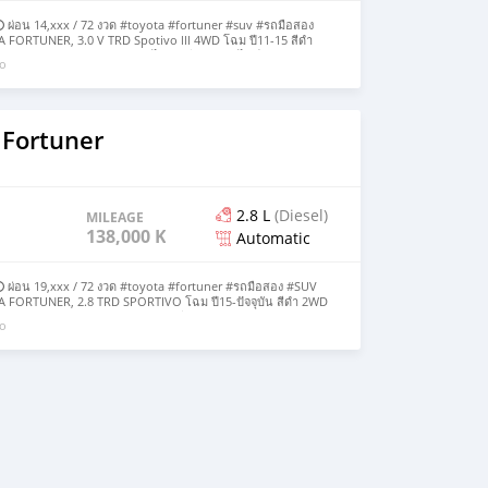
 ผ่อน 14,xxx / 72 งวด #toyota #fortuner #suv #รถมือสอง
FORTUNER, 3.0 V TRD Spotivo lll 4WD โฉม ปี11-15 สีดำ
ล 3.0 ตัวTOP สุด ตัวถังสวยมาก ไม่เคยมีอุบัติเหตุ ไมล์174,xxx km.
go
NE จอทัชสกรีน,กล้องหลัง,Navi,บลูทูธ เบาะหนังปรับไฟฟ้า ภาย
แท้จากโรงงาน ตัวจริงสวยกว่าในรูป
 Fortuner
2.8 L
(Diesel)
MILEAGE
138,000 KM
Automatic
 ผ่อน 19,xxx / 72 งวด #toyota #fortuner #รถมือสอง #SUV
 FORTUNER, 2.8 TRD SPORTIVO โฉม ปี15-ปัจจุบัน สีดำ 2WD
ยวป้ายแดง Airbag ABS วิทยุจอทัชสกรีน Bluetooth Navigator
go
้ายไฟฟ้า ชุดเครื่องเสียงJBL ปุ่ม Push start พ.มัลติฟังก์ชั่น
t รับประกันตัวถังเดิมๆแน่นอน 100% - ซื้อสดไม่บวกvat 7%