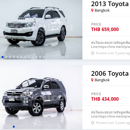
2013 Toyota
Bangkok
PRICE
THB
659,000
สนใจและสอบถามข้อมูลเพิ่มเติ
Line:https://line.me/ti/p/a
ร้าน:https://www.facebo
Posted over 3 years a
FORTUNER 3.0TRD 4WD ผ่อน
ผลพิจารณาภายใน 30 นาที 🔥
840,000 บาท (สามารถจัดเต็มว
รถที่มียอดขายเป็นอันดับ 1 
คุณภาพ ไม่พอใจยินดีคืนเงิน
2006 Toyota
12,943 บ. Brand. : TOYOT
Engine. : 3000 Type. : ดีเซ
Bangkok
ราคานี้ยังไม่รวมค่าดำเนินกา
ดาวน์. : 0 บาท ประกันภัย :
ผ่อน60 = 14,718 บาท ผ่อน72
PRICE
ไฟแนนซ์กำหนด** คุณลูกค้าส
THB
434,000
ผ่อนคนละครึ่ง -เพียงเพิ่มร
🔥เงื่อนไข โปรโมชั่น ดอกเบ
48 เดือน -เป็นลูกค้าประวัติ
ตามที่ไฟแนนซ์กำหนด* #PA
สนใจและสอบถามข้อมูลเพิ่มเติ
ดาวน์ผ่อนถูก #รถมือสองป้
Line:https://line.me/ti/p/a
#ติดเครดิตบูโรออกรถได้
ร้าน:https://www.faceboo
Posted over 3 years a
#TOYOTA #FORTUNER #30T
บางใหญ่) 2006 TOYOTA FOR
ต้าฟอร์จูนเนอร์TRD #SUV 
บาท ส่งบัตรประชาชน รู้ผลพิ