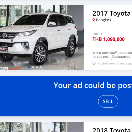
(สามารถจัดเต็มวงเงินได้) 🔥
ของประเทศ 🔥 มีรถให้เลือกมา
รับประกันคุณภาพ ไม่พอใจยิน
2017 Toyota
เพียง 9,507 บ. Brand : TO
Engine : 3000 CC. Type : ด
Bangkok
ราคานี้ยังไม่รวมค่าดำเนินกา
ดาวน์ : ฟรีเงินดาวน์ ประกัน
0 บาท ผ่อน 60 = 11,344 บาท
PRICE
ตามที่ไฟแนนซ์กำหนด 🔥 เงื่
THB
1,090,000
(สามารถรวมในยอดจัดได้) -
มือสอง #รถบ้านมือสองฟรีด
สอง #ติดแบล็คลิสออกรถได้ 
#2006TOYOTAFORTUNER3
รถขนาดครอบครัว แต่ความแรงด
ต้าฟอร์จูนเนอร์ปี2006มือสอ
75,xxx km. - ล้ออัลลอยขนา
เอสยูวี #รถอเนกประสงค์ 
หมอกคู่หน้า เป็นแบบ LED - 
Posted over 3 years a
สัมผัส Touchscreen ขนาด 7 น
เสียง วิทยุ AM/FM CD MP3 1 
เรืองแสง - จอแสดงข้อมูลการ
- ระบบกุญแจอัจฉริยะ Smart 
ควบคุมความเร็วอัตโนมัติ C
Your ad could be pos
ระบบช่วยขณะลงทางลาดชัน เค
สูงสุด 177 แรงม้า ที่ 3,400 
เกียร์อัตโนมัติ 6 จังหวะ รา
SELL
2018 Toyota