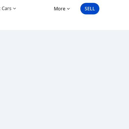
c Cars
More
SELL