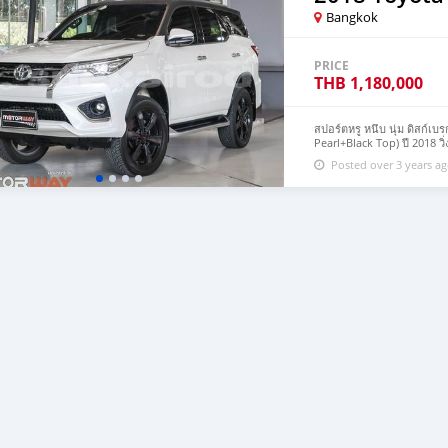
Bangkok
PRICE
THB
1,180,000
สปอร์ตหรู หนึบ นุ่ม ดิสก์เบ
Pearl+Black Top) ปี 2018 ว
หน้า สีรมดำ Dark Chrome - 
Posted over 3 years a
อัลลอย 20 นิ้ว ลาย 6 ก้าน 
TRD Sportivo - ชุดเครื่อง
Navigation System - ลำโพง 
Carbon Kevlar - ช่องเก็บข
Optitron สีแดง - แผงข้างประ
แดง - เบาะนั่งหุ้มด้วยหนัง 
Carbon Kevlar - วัสดุตกแต่ง
สัญลักษณ์ TRD Sportivo เคร
สูงสุด 177 แรงม้า ที่ 3,400 
เกียร์อัตโนมัติ 6 จังหวะ รา