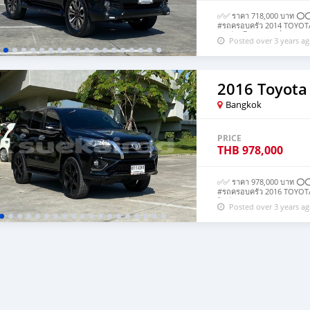
✅✅ ราคา 718,000 บาท ⭕️⭕️
#รถครอบครัว 2014 TOYOTA 
เกียร์ออโต้ ขับ4 เครื่องดีเซ
Posted over 3 years a
พวงมาลัยมัลติ จอเพดานALPI
ในเคฟล่าสภาพดี ชุดแต่งTRD
2016 Toyota
Bangkok
PRICE
THB
978,000
✅✅ ราคา 978,000 บาท ⭕️⭕️
#รถครอบครัว 2016 TOYOTA
ไมล์ 138,xxx km. รถมือเดี
Posted over 3 years a
เบาะหนังแดงดำไฟฟ้าคนขับ ฝาท
Cruise Control Paddle Shif