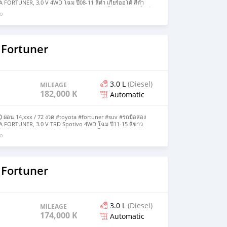
FORTUNER, 3.0 V 4WD โฉม ปี08-11 สีดำ เกียร์ออโต้ สีดำ
4 Airbag ABS จอวิทยุทัชสกรีน Android แอร์อัตโนมัติดิจิตอล ไมล์
go
ฟ้าคนขับ เซ็นทรัลล็อค พวงมาลัยมัลติฟังก์ชั่น Cruise control
ทันทีครับ - ซื้อสดไม่บวกvat 7%
 Fortuner
3.0 L
(Diesel)
MILEAGE
182,000 KM
Automatic
 ผ่อน 14,xxx / 72 งวด #toyota #fortuner #suv #รถมือสอง
 FORTUNER, 3.0 V TRD Spotivo 4WD โฉม ปี11-15 สีขาว
ซล ไมล์182,xxx km. พวงมาลัยมัลติ/ครูซคอนโทรล กล้องหลัง/Navi
go
 ชุดแต่งTRDแท้จากโรงงาน เครดิตดีฟรีดาวน์ - ซื้อสดไม่บวกvat
 Fortuner
3.0 L
(Diesel)
MILEAGE
174,000 KM
Automatic