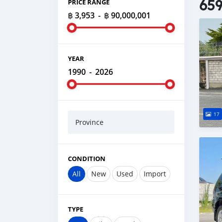
659
PRICE RANGE
฿ 3,953
-
฿ 90,000,001
YEAR
1990
-
2026
17
Province
CONDITION
All
New
Used
Import
TYPE