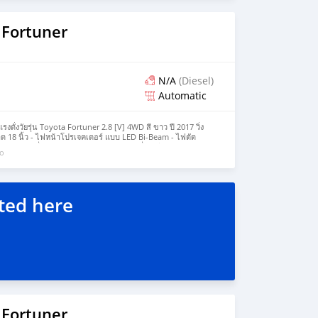
 รถไมล์น้อยเช็คศูนย์ตลอด 🔥 เต็นท์รถที่มียอดขายเป็นอันดับ 1
กกว่า 1,000 คัน 🔥 ขับฟรีดอกเบี้ย 1 ปี (ผ่อน 0% 12 เดือน) 🔥
ดีคืนเงินภายใน 14 วัน ที่เดียวในประเทศ ราคา 434,000 บ. ผ่อน
 Fortuner
YOTA Year : 2006 Model : FORTUNER Grade : 3.0 V / 4WD
ีเซล Gearbox : A/T Color : เทา Mileage : 150,xxx km. (ซื้อสด
ร 10,000 บ.) 🎗 Price 434,000 บาท ยอดจัด : 444,000 บาท เงิน
ภัย : ฟรีประกันภัย 1 ปี ค่าดำเนินการ : 10,000 บาท รวมออกรถ :
 ผ่อน 72 = 10,340 บาท ผ่อน 84 = 9,507 บาท *เงื่อนไขเป็นไป
N/A
(Diesel)
อนไข โปรโมชั่น ผ่อนคนละครึ่ง - เพียงเพิ่มราคา 25,000฿
Automatic
ยอดจัดไม่เกิน 800,000฿ #PAGENTCARศูนย์รวมรถยนต์คุณภาพ
าวน์ผ่อนถูก #รถมือสองป้ายแดง #รถฟรีดาวน์ #ขายรถยนต์มือ
#ติดเครดิตบูโรออกรถได้ #ซื้อขายรถยนต์มือสอง
0V4WD #TOYOTA #FORTUNER #30V #4WD #ขายรถโตโย
ั่งวัยรุ่น Toyota Fortuner 2.8 [V] 4WD สี ขาว ปี 2017 วิ่ง
ง #โตโยต้าฟอร์จูนเนอร์ #ฟอร์จูนเนอร์ #รถครอบครัว7ที่นั่ง #รถ
ด 18 นิ้ว - ไฟหน้าโปรเจคเตอร์ แบบ LED Bi-Beam - ไฟตัด
#SUV #MPV #PPV
ระบบขับเคลื่อน 4 ล้อ Part-time 4WD - เครื่องเสียงแบบหน้าจอ
go
ิ้ว - ฝาท้ายเปิด-ปิดด้วยระบบไฟฟ้า ป้องกันการหนีบ - เครื่อง
แผ่น - พวงมาลัยปรับ 4 ทิศทาง (ขึ้น-ลง-เข้า-ออก) - มาตรวัด
ขับขี่ MID แบบ TFT - ปุ่มสตาร์ทเครื่องยนต์ Push Start Button
Keyless Entry - ระบบ Auto Start / Stop (idling stop) - ระบบ
ruise Control - ระบบป้องกันการลื่นไถลแบบ Active A-TRC -
ted here
รื่องยนต์ดีเซล รหัส 1GD-FTV ขนาด 2.8 ลิตร 2,755 ซีซี กำลัง
รอบ/นาที แรงบิดสูงสุด 450 นิวตันเมตร ที่ 1,400 – 2,600 รอบ/นาที
คา 1,090,000 บาท (ดาวน์ 218,000 บาท / ผ่อน / 17,875 บาท x 60)
 Fortuner