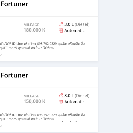
 Fortuner
3.0 L
(Diesel)
MILEAGE
180,000 KM
Automatic
มได้ที่ ID Line หรือ โทร 098 792 9329 คุณนิค หรือคลิก ลิ้ง
qUlT1mpc5 ดูรถยนต์ คันอื่น ๆ ได้ที่เพจ
ok.com/pagentcar รหัสรถ 5M90 สาขา 5 มหาชัย 2013 TOYOTA
go
 6,472 บาท 12เดือนแรก 🔥 จอง 199 บาท ส่งบัตรประชาชน รู้
 ดอกเบี้ย 1.69% ตลอดอายุสัญญา 🔥 ราคา 659,000 บาท จัดได้
งเงินได้) 🔥 รถมือเดียวออกห้าง ไมล์แท้เช็คศูนย์ตลอด 🔥 เต็นท์
ของประเทศ 🔥 มีรถให้เลือกมากกว่า 1,000 คัน 🔥 รับประกัน
ภายใน 14 วันที่เดียวในประเทศไทย ราคา 659,000 บ. ผ่อนเพียง
 Fortuner
A Year. : 2013 Model. : FORTUNER Grade. : 3.0TRD 4WD
ล Gearbox. : A/T Color. :ขาว Mileage. : 184,xxx km. (ซื้อสด
ร 10,000 บ.) 🚩 Price. 659,000 บาท ยอดจัด : 669,000 บาท เงิน
 ฟรีประกันภัย 1 ปี ค่าดำเนินการ : 10,000 บาท รวมออกรถ 0 บาท
 = 13,195 บาท ผ่อน84 = 12,943 บาท เงื่อนไขเป็นไปตามที่
3.0 L
(Diesel)
MILEAGE
ามารถเลือกโปรโมชั่นได้ 1 โปรโมชั่น 🔥เงื่อนไข โปรโมชั่น
150,000 KM
Automatic
าคา 35,000฿ (สามารถรวมในยอดจัดได้) -ยอดจัดไม่เกิน 800,000฿
ี้ย 1.69%ตลอดอายุสัญญา -ยอดจัดไม่เกิน 500,000฿ -ผ่อนสูงสุด
ดี -ค่าดำเนินการ 20,000 บาท (รวมในยอดจัดได้) *เงื่อนไขเป็นไป
GENTCARศูนย์รวมรถยนต์คุณภาพมือสอง #รถบ้านมือสองฟรี
มได้ที่ ID Line หรือ โทร 098 792 9329 คุณนิค หรือคลิก ลิ้ง
ายแดง #รถฟรีดาวน์ #ขายรถยนต์มือสอง #ติดแบล็คลิสออกรถได้
qUlT1mpc5 ดูรถยนต์ คันอื่น ๆ ได้ที่เพจ
 #ซื้อขายรถยนต์มือสอง #2013TOYOTAFORTUNER30TRD4WD
k.com/pagentcar รหัสรถ 3Z16 สาขา 3 บางใหญ่ (ใกล้โลตัส
go
RD #4WD #ขายรถโตโยต้าฟอร์จูนเนอร์ปี2013มือสอง #โตโย
TUNER 3.0 V 4WD ผ่อน 4,754 บาท 12 เดือนแรก 🔥 จอง 199
#MPV #PPV #รถครอบครัว7ที่นั่ง #รถเอสยูวั #รถอเนกประสงค์
จารณาภายใน 30 นาที 🔥 ราคา​ 434,000 จัดได้ 400,000​ บาท