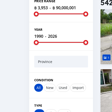
542
PRICE RANGE
฿ 3,953
-
฿ 90,000,001
YEAR
1990
-
2026
5
Province
CONDITION
All
New
Used
Import
TYPE