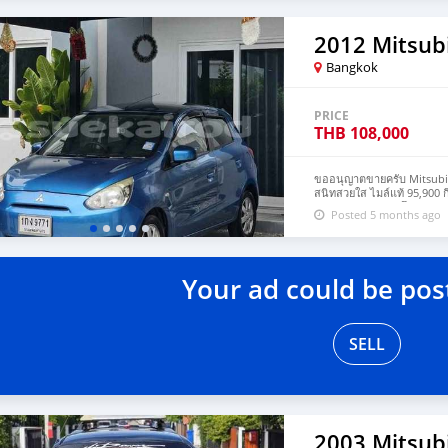
2012 Mitsub
Bangkok
PRICE
THB
108,000
ขออนุญาตขายครับ Mitsubishi
สนิทสวยใส ไมล์แท้ 95,900 ก
ครบ เอกสารพร้อมโอน รับปร
Posted 5 months ago
มั่นใจโทร 0866225729 เล็ก ด
Your ad could be pos
SELL
2003 Mitsubi