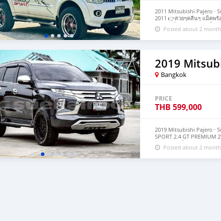
2011 Mitsubishi Pajero · S
2011 👉สวยๆคลีนๆ แม็คพร้อมย
👉ทำเครื่องเสียงมา จัดเต็
Posted about 2 month
โทร0981390321ก้อยค่ะ Voi
2019 Mitsubi
Bangkok
PRICE
THB
599,000
2019 Mitsubishi Pajero · 
SPORT 2.4 GT PREMIUM 2W
162,596 เครื่องดีเซล 2.4 ป
Posted about 2 month
ไฟฟ้า / เบาะไฟฟ้า Paddle Sh
ใช้งาน 💰 ราคา 599,000 บา
#รถมือสองคุณภาพ #รถครอบค
moins