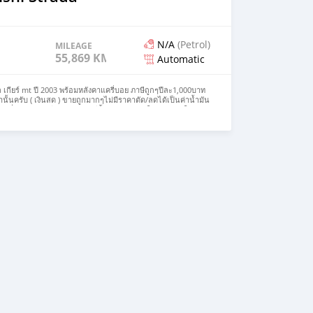
N/A
(Petrol)
MILEAGE
55,869 KM
Automatic
ล เกียร์ mt ปี 2003 พร้อมหลังคาแครี่บอย ภาษีถูกๆปีละ1,000บาท
นั้นครับ ( เงินสด ) ขายถูกมากๆไม่มีราคาตัด/ลดได้เป็นค่าน้ำมัน
ดับที่1 ป้ายแดง สีสวยรอบคัน มีริ้วรอยตามการใช้งาน ภายในสวย
เย็นเจี๊ยบ เครื่องแห้งๆน้ำไม่ดันไม่ไอ เซอร์วิสเช็คระยะเปลี่ยน
เกียร์ช่วงล่างระบบความร้อนสภาพดีเยี่ยม ล้อแม็กซ์พร้อมยางดอก
km. แท้ หลังคาแครี่บอย(มีแอร์ตัดระบบออกแล้ว) พร้อมเบาะ
เซอร์วิสดูแลมาอย่างดี พร้อมใช้งานทันที ภาษีปี 69 ประกันชั้น3+
ี้มาดูรถไม่มีเสียเวลาขับกลับได้เลยครับ ดูรถ ซอยบ้านกล้วย-
25729 เล็ก รับเทิร์นทุกรุ่น