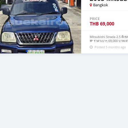
Bangkok
PRICE
THB
69,000
Mitsubishi Strada 2.5 ดีเซ
💸 ราคาเบาๆ 69,000 บาทเท่า
ครับ รถสวยเดิมๆ มือเดียวลำ
Posted 5 months ago
เบาะหนัง สะอาดกลิ่นหอม แอร์
ถ่ายน้ำมันเครื่องทุก6เดือน 
เต็มปี 23 เลขไมล์ 278,205 
สำหรับนั่งหรือใช้บรรทุกของ 
เอกสารเล่มครบพร้อมโอน คันน
ไทรน้อย จ.นนทบุรี Tel. 08662