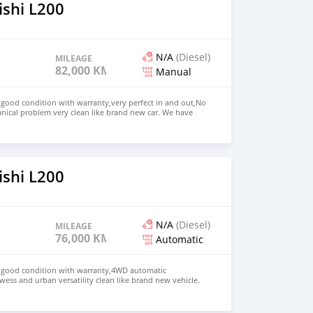
ishi L200
N/A
(Diesel)
MILEAGE
82,000 KM
Manual
n good condition with warranty,very perfect in and out,No
nical problem very clean like brand new car. We have
e: $4,000 USD WHATSAPP NUMBER: +13172236827 CONTACT
mail.com
ishi L200
N/A
(Diesel)
MILEAGE
76,000 KM
Automatic
in good condition with warranty,4WD automatic
wess and urban versatility clean like brand new vehicle.
HD Price: $ 5,000 USD WHATSAPP NUMBER: +13172236827
chezs@hotmail.com