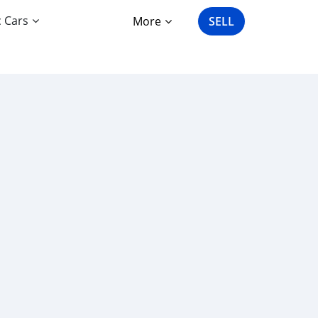
c Cars
More
SELL