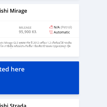
ishi Mirage
N/A
(Petrol)
MILEAGE
95,900 KM
Automatic
 Mirage GLS พุชสตาร์ท ปี 2012 เครื่อง 1.2 เกียร์ออโต้ รถเดิม
ิโล ภาษีเต็ม พร้อมประกันชั้น1 มือเดียวป้ายแดง กุญแจ2ดอก บุ๊ค
ะกันการโอนทุกกรณี ขายตัดสด 108,000 บาท รถมือสองซื้อขาย
ูรถพระราม7-บางพลัด กทม. #รับชื้อเทิร์นทุกรุ่น 🚘
ted here
shi Strada