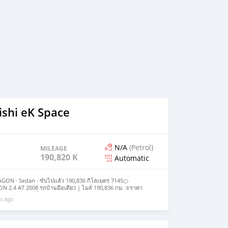
ishi eK Space
N/A
(Petrol)
MILEAGE
190,820 KM
Automatic
GON · Sedan · ขับไปแล้ว 190,836 กิโลเมตร 7145🍊
2.4 AT 2008 รถบ้านมือเดียว | ไมล์ 190,836 กม. ❇️ราคา
ือเดียว ฟังก์ชั่นครบ 👉 ทักเลย :088 874 0971 ส้ม🍊 ⚡️หรือ ทัก
s ago
𝗼𝗸 พวงมาลัยพาวเวอร์| Airbag / SRS เบาะหนังทั้งคัน |แอร์หนาว
+ไฟเลี้ยว เซนเซอร์ถอยหลัง 3 จุด ☎️0996931193พุ่ม Voir