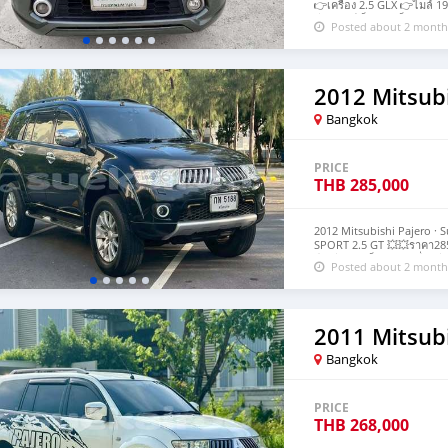
👉เครื่อง 2.5 GLX 👉ไมล์ 
ดี 👉แอร์เย็น 👉แม็กขอบ 1
Posted about 2 month
คลองหลวง คลอง 4 โทร0981
2012 Mitsubi
Bangkok
PRICE
THB
285,000
2012 Mitsubishi Pajero · 
SPORT 2.5 GT 💥💥ราคา285
มือ สีดำ​ รุ่นท็อปสุด เครื่อง
Posted about 2 month
หนัง+ปรับไฟฟ้า กระจกมองข
เย็นทั่วคัน​ จอ​ทัชสกรีนโ
2011 Mitsubi
Bangkok
PRICE
THB
268,000