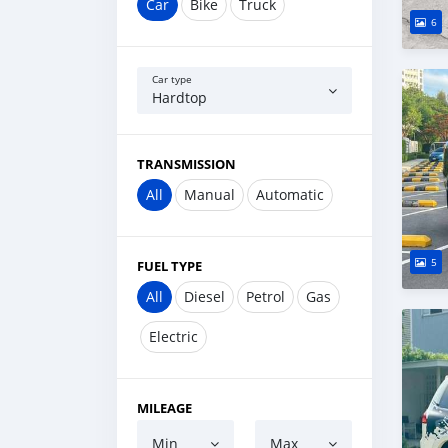
Car
Bike
Truck
6
Car type
Hardtop
TRANSMISSION
All
Manual
Automatic
5
FUEL TYPE
All
Diesel
Petrol
Gas
Electric
MILEAGE
Min
Max