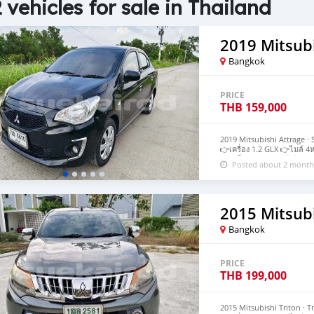
 vehicles for sale in Thailand
2019 Mitsubi
Bangkok
PRICE
THB
159,000
2019 Mitsubishi Attrage · 
👉เครื่อง 1.2 GLX 👉ไมล์ 4
👉สีเก็บสีนิดหน่อย 💥💥รา
Posted about 2 month
โทร0981390321ก้อยค่ะ Voir
2015 Mitsubi
Bangkok
PRICE
THB
199,000
2015 Mitsubishi Triton · T