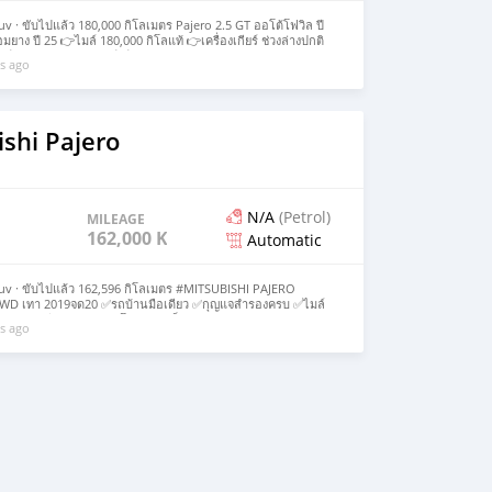
uv · ขับไปแล้ว 180,000 กิโลเมตร Pajero 2.5 GT ออโต้โฟวิล ปี
าง ปี 25 👉ไมล์ 180,000 กิโลแท้ 👉เครื่องเกียร์ ช่วงล่างปกติ
ม 💥💥ขาย 268,000 บาท💥💥 ดูรถคลองหลวง คลอง 4
s ago
r moins
shi Pajero
N/A
(Petrol)
MILEAGE
162,000 KM
Automatic
Suv · ขับไปแล้ว 162,596 กิโลเมตร #MITSUBISHI PAJERO
D เทา 2019จด20 ✅รถบ้านมือเดียว ✅กุญแจสำรองครบ ✅ไมล์
ระหยัดแรงดี ล้อ+ยางออฟโรด หล่อเต็มคัน กล้อง 360 / ฝาท้าย
s ago
ift / Push Start / แอร์ออโต้ เครื่องเกียร์ช่วงล่างสมบูรณ์ พร้อม
ท 💸 ผ่อนเริ่ม 12,xxx / 72 งวด #MITSUBISHI #PAJEROSPORT
รัวสายลุย #PajeroSportมือสอง ☎️0996931193พุ่ม Voir