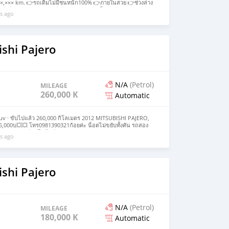
19×,××× km. 👉รถเดิมไม่มีชนหนัก100% 👉ภายในสวย 👉ช่วงล่าง
8 💥💥ราคา 199,000 บ.💥💥 เอกสารพร้อมโอน รถอยู่ปทุมธานี
s ago
390321ก้อยค่ะ Voir moins
shi Pajero
N/A
(Petrol)
MILEAGE
260,000 KM
Automatic
Suv · ขับไปแล้ว 260,000 กิโลเมตร 2012 MITSUBISHI PAJERO,
,000บ💥💥 โทร0981390321ก้อยค่ะ น็อตไม่ขยับทั้งคัน รถสอง
ดีเซล ขับ2เกียร์ออโต้ ไมล์แท้​ 26x,xxx​ km.​ AIRBAG คู่ ABS เบาะ
s ago
้างพับไฟฟ้า พวงมาลัยแพดเดิลชิฟ​/CRUISE CONTROL แอร์ราว
รงงาน ​DVD/USB/AUX​ PARKSENSOR ตัวรถพร้อมใช้งาน Voir moins
shi Pajero
N/A
(Petrol)
MILEAGE
180,000 KM
Automatic