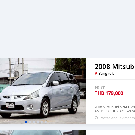
2008 Mitsub
Bangkok
PRICE
THB
179,000
2008 Mitsubishi SPACE WA
#MITSUBISHI SPACE WAGON 
179,000 บาท (ขายสด) รถบ้านม
Posted about 2 month
มาใน 𝗜𝗻𝗯𝗼𝘅 𝗳𝗮𝗰𝗲𝗯𝗼
เพลงเพราะ มองข้างปรับไฟฟ้า
moins