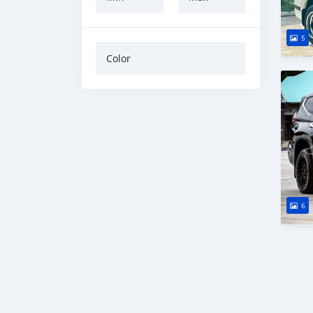
5
Color
6